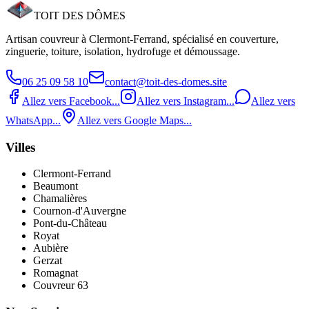
TOIT DES
DÔMES
Artisan couvreur à Clermont‑Ferrand, spécialisé en couverture,
zinguerie, toiture, isolation, hydrofuge et démoussage.
06 25 09 58 10
contact@toit-des-domes.site
Allez vers Facebook...
Allez vers Instagram...
Allez vers
WhatsApp...
Allez vers Google Maps...
Villes
Clermont-Ferrand
Beaumont
Chamalières
Cournon-d'Auvergne
Pont‑du‑Château
Royat
Aubière
Gerzat
Romagnat
Couvreur 63