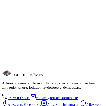
Protection durable contre les infiltrations. Effet perlant garanti 8-10
ans.
Isolation & Étanchéité
Réduisez vos factures d'énergie jusqu'à 30%. Accompagnement
MaPrimeRénov'.
Besoin d'un couvreur à Beaumont ?
Beaumont est à 3 km de nos locaux. Nous pouvons être chez vous
dans l'heure pour une estimation gratuite. Appelez le 06 25 09 58
10.
Demander une estimation
Appeler maintenant
TOIT DES
DÔMES
Artisan couvreur à Clermont‑Ferrand, spécialisé en couverture,
zinguerie, toiture, isolation, hydrofuge et démoussage.
06 25 09 58 10
contact@toit-des-domes.site
Allez vers Facebook...
Allez vers Instagram...
Allez vers