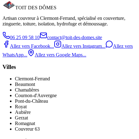
Demander une estimation
Appeler maintenant
TOIT DES
DÔMES
Artisan couvreur à Clermont‑Ferrand, spécialisé en couverture,
zinguerie, toiture, isolation, hydrofuge et démoussage.
06 25 09 58 10
contact@toit-des-domes.site
Allez vers Facebook...
Allez vers Instagram...
Allez vers
WhatsApp...
Allez vers Google Maps...
Villes
Clermont-Ferrand
Beaumont
Chamalières
Cournon-d'Auvergne
Pont‑du‑Château
Royat
Aubière
Gerzat
Romagnat
Couvreur 63